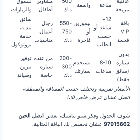
عائلية
500
مشاوير
للسوق
ساعة
واسعة
مريحة
د.ك
أطفال
والزيارات
12+
سائق
باقة
ليموزين
550-
رجال
ساعة أو
ببدلة،
VIP
أو
750
أعمال،
حسب
خدمة
فخمة
فاخرة
د.ك
مناسبات
الطلب
بروتوكول
بدون
200-
من عنده
توفير
سيارة
8-10
تستخدم
300
سيارة
بنزين
(سائق
ساعات
سيارتك
د.ك
خاصة
وصيانة
فقط)
الأسعار تقريبية وتختلف حسب المسافة والمنطقة،
اتصل عشان عرض خاص لك!
شوف الجدول وفكر شنو يناسبك، بعدين
اتصل الحين
97915662
عشان نخصص لك الباقة المثالية.