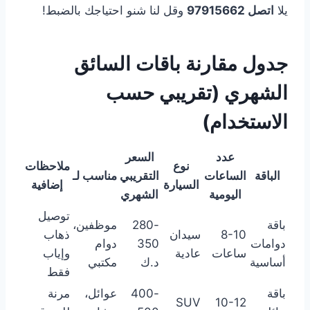
يلا
اتصل 97915662
وقل لنا شنو احتياجك بالضبط!
جدول مقارنة باقات السائق
الشهري (تقريبي حسب
الاستخدام)
عدد
السعر
نوع
ملاحظات
الباقة
الساعات
التقريبي
مناسب لـ
السيارة
إضافية
اليومية
الشهري
توصيل
باقة
280-
موظفين،
8-10
سيدان
ذهاب
دوامات
350
دوام
ساعات
عادية
وإياب
أساسية
د.ك
مكتبي
فقط
باقة
400-
عوائل،
مرنة
SUV
10-12