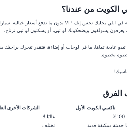
 الكويت
من عندنا؟
والله يا خوي، السالفة مو بس سيارة وتوصيل، السالفة في اللي يخليك
يعرفون يسولفون ويضحكونك لو تبي، أو يسكتون لو تبي ترتاح.
تبدو عادية تمامًا، ما في لوحات أو إضاءة، فتقدر تتحرك براحتك ب
خطوة بخطوة.
ناسبك!
 الفرق
تاكسي الكويت الأول
الشركات الأخرى العا
%
غالبًا لا
ًا حديثة ومكيفة قوية
تختلف