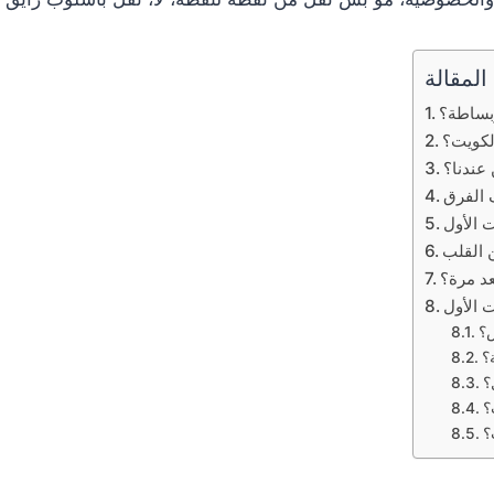
المقالة
بساطة؟
لكويت؟
عندنا؟
 الفرق
 الأول
القلب
عد مرة؟
 الأول
؟
؟
؟
؟
؟