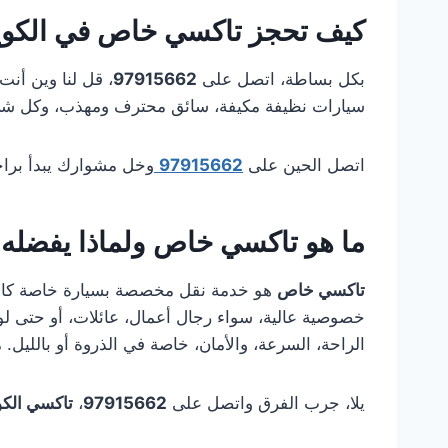
كيف تحجز
تاكسي خاص
في الكو
بكل بساطة، اتصل على
97915662
، قل لنا وين أنت
سيارات نظيفة مكيفة، سائق محترف ومهذب، وكل شيء سري ومر
اتصل الحين على
97915662
وخل مشوارك يبدأ براح
ما هو
تاكسي خاص
ولماذا يفضله
تاكسي خاص
هو خدمة نقل مخصصة بسيارة خاصة كاملة ل
خصوصية عالية، سواء رجال أعمال، عائلات، أو حتى 
الراحة، السرعة، والأمان، خاصة في الذروة أو بالليل. م
يلا، جرب الفرق واتصل على
97915662
،
تاكسي الكو