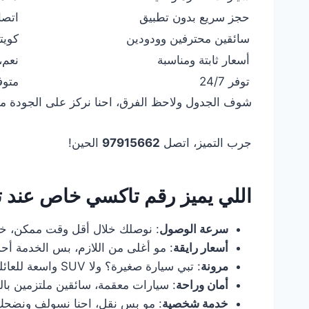
حجز سريع بدون تطبيق
اتصا
سائقين محترفين وودودين
كويت
أسعار ثابتة ومناسبة
نعم،
توفر 24/7
متوفر
شوف الجدول ولاحظ الفرق، احنا نركز على الجودة مو
جرب التميز، اتصل
97915662
الحين!
اللي يميز
رقم تاكسي خاص
عند
ت
سرعة الوصول
: نوصلك خلال أقل وقت ممكن، خا
أسعار رايقة
: مو أغلى من اللازم، بس الخدمة أح
مرونة
: تبي سيارة صغيرة؟ ولا SUV واسعة للعائلة؟ كل شي متوفر.
أمان وراحة
: سيارات معقمة، سائقين ملتزمين بالقو
خدمة شخصية
: مو بس نقل، احنا نسولف ونضحك،