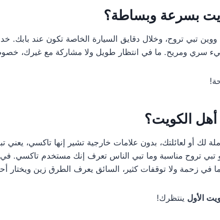
يت بسرعة وبساطة؟
 ووين تبي تروح، وخلال دقايق السيارة الخاصة تكون عند بابك. خد
يح. ما في انتظار طويل ولا مشاركة مع غيرك، خصوصيتك مضمونة 100%. (
ة!
 أهل الكويت؟
ك أو لعائلتك، بدون علامات خارجية تشير إنها تاكسي، يعني تبدو
لو تبي تروح مناسبة وما تبي الناس تعرف إنك مستخدم تاكسي. ف
ا في زحمة ولا توقفات كثير، السائق يعرف الطرق زين ويختار أحسن مس
يت الأول
ينتظرك!