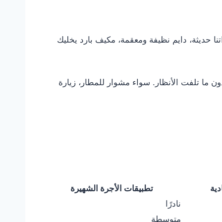
 تحس إنك VIP بدون ما تدفع أسعار خيالية. سياراتنا حديثة، دايم نظيفة ومعقمة، مكيف بارد يخليك
دون ما تلفت الأنظار. سواء مشوار للمطار، زيارة
دية
تطبيقات الأجرة الشهيرة
نادرًا
متوسطة