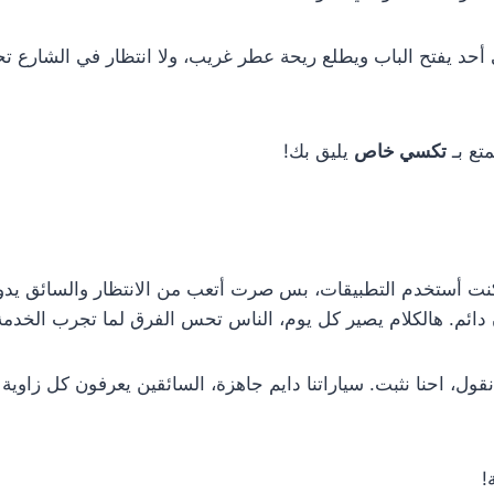
ي أحد يفتح الباب ويطلع ريحة عطر غريب، ولا انتظار في الشارع 
تع بـ
تكسي خاص
يليق بك!
نا كنت أستخدم التطبيقات، بس صرت أتعب من الانتظار والسائق يدو
ائم. هالكلام يصير كل يوم، الناس تحس الفرق لما تجرب الخدمة 
قول، احنا نثبت. سياراتنا دايم جاهزة، السائقين يعرفون كل زاوية