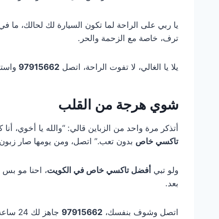
يا ربي على الراحة لما تكون السيارة لك لحالك، ما ف
ترف، خاصة مع الزحمة والحر.
يلا يا الغالي، لا تفوت الراحة، اتصل
97915662
واستم
شوي هرجة من القلب
أتذكر مرة واحد من الزباين قالي: “والله يا أخوي، أ
تاكسي خاص
بدون تعب.” اتصل، ومن يومها صار زبون د
ولو تبي
أفضل تاكسي خاص في الكويت
، احنا مو بس ن
بعد.
اتصل وشوف بنفسك،
97915662
جاهز لك 24 ساعة!